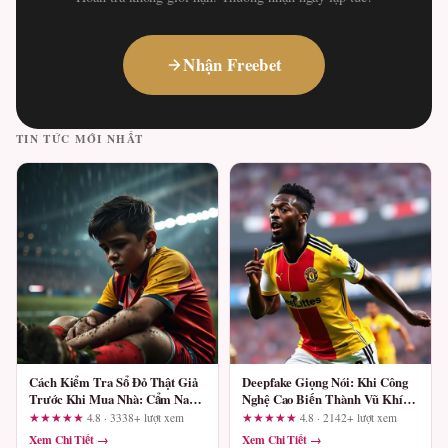
Nhận Freebet
TIN TỨC MỚI NHẤT
Cách Kiểm Tra Sổ Đỏ Thật Giả
Deepfake Giọng Nói: Khi Công
Trước Khi Mua Nhà: Cẩm Nang
Nghệ Cao Biến Thành Vũ Khí
Cho Người Mua
Lừa Đảo Chuyển Tiền
★★★★★
4.8 · 3338+ lượt xem
★★★★★
4.8 · 2142+ lượt xem
Xem Chi Tiết →
Xem Chi Tiết →