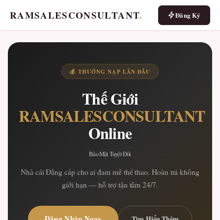
RAMSALESCONSULTANT
.
Đăng Ký
💰 THƯỞNG NẠP LẦN ĐẦU
Thế Giới
RAMSALESCONSULTANT
Online
Bảo Mật Tuyệt Đối
Nhà cái Đẳng cấp cho ai đam mê thể thao. Hoàn trả không
giới hạn — hỗ trợ tận tâm 24/7.
Đăng Nhập Ngay
Tìm Hiểu Thêm