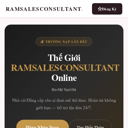
RAMSALESCONSULTANT
.
Đăng Ký
💰 THƯỞNG NẠP LẦN ĐẦU
Thế Giới
RAMSALESCONSULTANT
Online
Bảo Mật Tuyệt Đối
Nhà cái Đẳng cấp cho ai đam mê thể thao. Hoàn trả không
giới hạn — hỗ trợ tận tâm 24/7.
Đăng Nhập Ngay
Tìm Hiểu Thêm