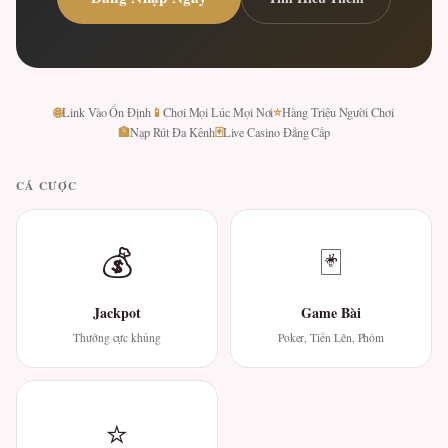
🌐
📱
⭐
Link Vào Ổn Định
Chơi Mọi Lúc Mọi Nơi
Hàng Triệu Người Chơi
🏦
🃏
Nạp Rút Đa Kênh
Live Casino Đẳng Cấp
CÁ CƯỢC
💰
🃏
Jackpot
Game Bài
Thưởng cực khủng
Poker, Tiến Lên, Phỏm
⭐