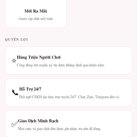
Mới Ra Mắt
Game cập nhật mỗi tuần
QUYỀN LỢI
Hàng Triệu Người Chơi
⭐
Cộng đồng lớn mạnh, uy tín được khẳng định qua nhiều năm.
Hỗ Trợ 24/7
📞
Đội ngũ CSKH tận tâm, trực tuyến 24/7. Chat, Zalo, Telegram đều có.
Giao Dịch Minh Bạch
✅
Mọi cược và giao dịch đều được ghi nhận, tra cứu dễ dàng.