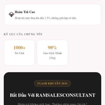
Hoàn Trả Cao
💎
Hoàn trả cược thua lên đến 1.5%, không giới hạn số tiền.
KỶ LỤC CỦA CHÚNG TÔI
1000+
98%
Trò Chơi
Giao Dịch Thành
Công
FLASH KHUYẾN MÃI
Bắt Đầu Với RAMSALESCONSULTANT
Hoàn trả không giới hạn. Thưởng nhận ngay lập tức!