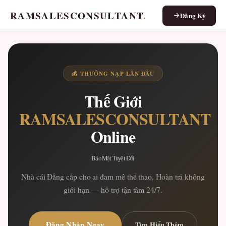
RAMSALESCONSULTANT
.
Đăng Ký
💰 THƯỞNG NẠP LẦN ĐẦU
Thế Giới
RAMSALESCONSULTANT
Online
Bảo Mật Tuyệt Đối
Nhà cái Đẳng cấp cho ai đam mê thể thao. Hoàn trả không
giới hạn — hỗ trợ tận tâm 24/7.
Đăng Nhập Ngay
Tìm Hiểu Thêm