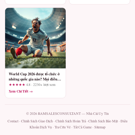
World Cup 2026 được tổ chức ở
những quốc gia nào? Mọi điều
bạn cần biết về kỳ World Cup
★★★★★
4.8 · 2230+ lượt xem
lịch sử
Xem Chi Tiết →
© 2026 RAMSALESCONSULTANT — Nhà Cái Uy Tín
Contact
·
Chính Sách Giao Dịch
·
Chính Sách Hoàn Trả
·
Chính Sách Bảo Mật
·
Điều
Khoản Dịch Vụ
·
Tra Cứu Vé
·
Tất Cả Game
·
Sitemap