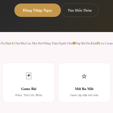
Đăng Nhập Ngay
Tìm Hiểu Thêm
📱
⭐
🏦
🃏
o Ổn Định
Chơi Mọi Lúc Mọi Nơi
Hàng Triệu Người Chơi
Nạp Rút Đa Kênh
Live Casin
🃏
⭐
Game Bài
Mới Ra Mắt
Poker, Tiến Lên, Phỏm
Game cập nhật mỗi tuần