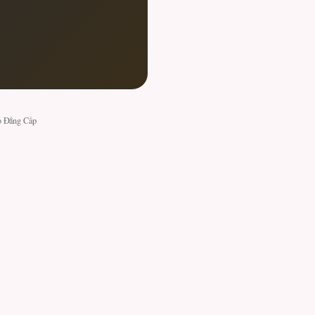
o Đẳng Cấp