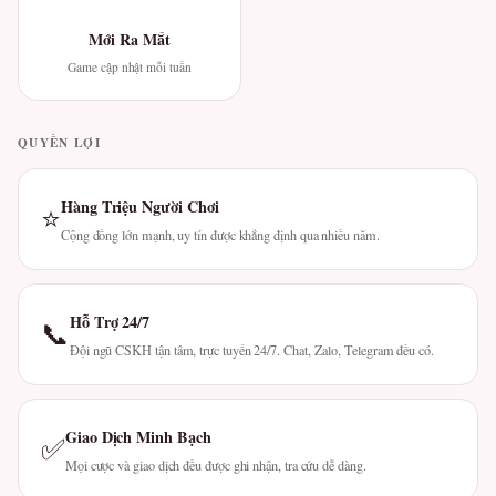
Mới Ra Mắt
Game cập nhật mỗi tuần
QUYỀN LỢI
Hàng Triệu Người Chơi
⭐
Cộng đồng lớn mạnh, uy tín được khẳng định qua nhiều năm.
Hỗ Trợ 24/7
📞
Đội ngũ CSKH tận tâm, trực tuyến 24/7. Chat, Zalo, Telegram đều có.
Giao Dịch Minh Bạch
✅
Mọi cược và giao dịch đều được ghi nhận, tra cứu dễ dàng.