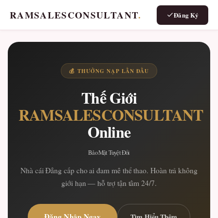
RAMSALESCONSULTANT
.
Đăng Ký
💰 THƯỞNG NẠP LẦN ĐẦU
Thế Giới
RAMSALESCONSULTANT
Online
Bảo Mật Tuyệt Đối
Nhà cái Đẳng cấp cho ai đam mê thể thao. Hoàn trả không
giới hạn — hỗ trợ tận tâm 24/7.
Đăng Nhập Ngay
Tìm Hiểu Thêm