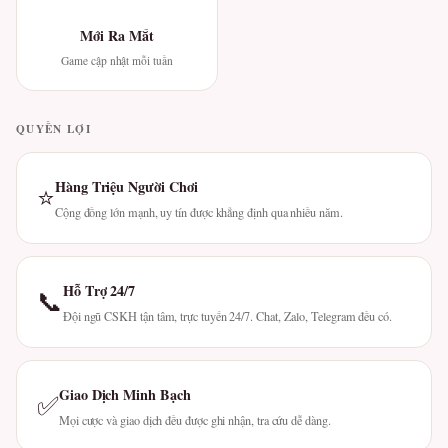
Mới Ra Mắt
Game cập nhật mỗi tuần
QUYỀN LỢI
Hàng Triệu Người Chơi
⭐
Cộng đồng lớn mạnh, uy tín được khẳng định qua nhiều năm.
Hỗ Trợ 24/7
📞
Đội ngũ CSKH tận tâm, trực tuyến 24/7. Chat, Zalo, Telegram đều có.
Giao Dịch Minh Bạch
✅
Mọi cược và giao dịch đều được ghi nhận, tra cứu dễ dàng.