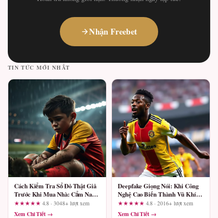
Nhận Freebet
TIN TỨC MỚI NHẤT
Cách Kiểm Tra Sổ Đỏ Thật Giả
Deepfake Giọng Nói: Khi Công
Trước Khi Mua Nhà: Cẩm Nang
Nghệ Cao Biến Thành Vũ Khí
Cho Người Mua
Lừa Đảo Chuyển Tiền
★★★★★
4.8 · 3048+ lượt xem
★★★★★
4.8 · 2016+ lượt xem
Xem Chi Tiết →
Xem Chi Tiết →