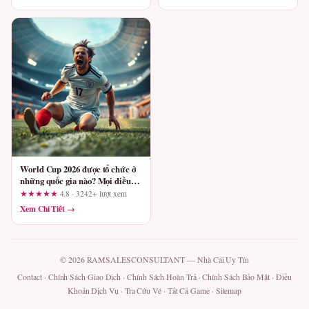
World Cup 2026 được tổ chức ở
những quốc gia nào? Mọi điều
bạn cần biết về kỳ World Cup
★★★★★
4.8 · 3242+ lượt xem
lịch sử
Xem Chi Tiết →
© 2026 RAMSALESCONSULTANT — Nhà Cái Uy Tín
Contact
·
Chính Sách Giao Dịch
·
Chính Sách Hoàn Trả
·
Chính Sách Bảo Mật
·
Điều
Khoản Dịch Vụ
·
Tra Cứu Vé
·
Tất Cả Game
·
Sitemap