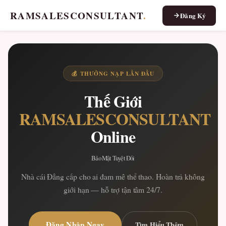
RAMSALESCONSULTANT
.
Đăng Ký
💰 THƯỞNG NẠP LẦN ĐẦU
Thế Giới
RAMSALESCONSULTANT
Online
Bảo Mật Tuyệt Đối
Nhà cái Đẳng cấp cho ai đam mê thể thao. Hoàn trả không
giới hạn — hỗ trợ tận tâm 24/7.
Đăng Nhập Ngay
Tìm Hiểu Thêm