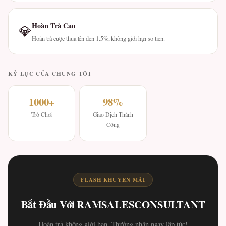
Hoàn Trả Cao
💎
Hoàn trả cược thua lên đến 1.5%, không giới hạn số tiền.
KỶ LỤC CỦA CHÚNG TÔI
1000+
98%
Trò Chơi
Giao Dịch Thành
Công
FLASH KHUYẾN MÃI
Bắt Đầu Với RAMSALESCONSULTANT
Hoàn trả không giới hạn. Thưởng nhận ngay lập tức!