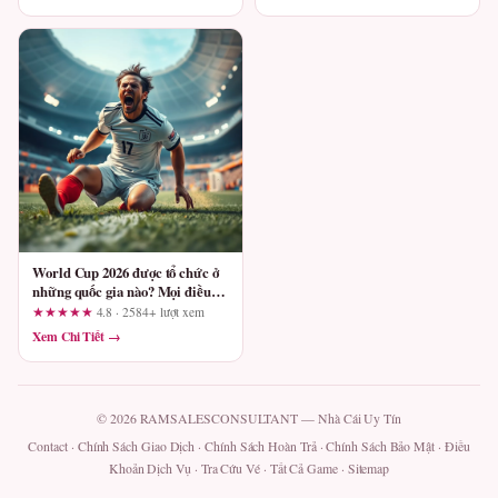
World Cup 2026 được tổ chức ở
những quốc gia nào? Mọi điều
bạn cần biết về kỳ World Cup
★★★★★
4.8 · 2584+ lượt xem
lịch sử
Xem Chi Tiết →
© 2026 RAMSALESCONSULTANT — Nhà Cái Uy Tín
Contact
·
Chính Sách Giao Dịch
·
Chính Sách Hoàn Trả
·
Chính Sách Bảo Mật
·
Điều
Khoản Dịch Vụ
·
Tra Cứu Vé
·
Tất Cả Game
·
Sitemap