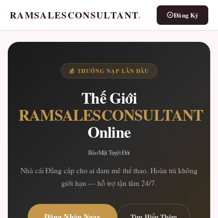
RAMSALESCONSULTANT
.
Đăng Ký
💰 THƯỞNG NẠP LẦN ĐẦU
Thế Giới
RAMSALESCONSULTANT
Online
Bảo Mật Tuyệt Đối
Nhà cái Đẳng cấp cho ai đam mê thể thao. Hoàn trả không
giới hạn — hỗ trợ tận tâm 24/7.
Đăng Nhập Ngay
Tìm Hiểu Thêm