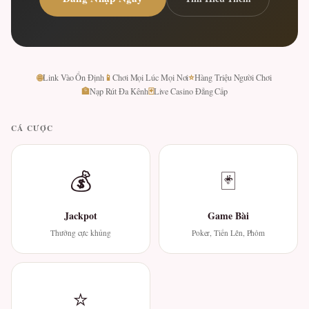
🌐
📱
⭐
Link Vào Ổn Định
Chơi Mọi Lúc Mọi Nơi
Hàng Triệu Người Chơi
🏦
🃏
Nạp Rút Đa Kênh
Live Casino Đẳng Cấp
CÁ CƯỢC
💰
🃏
Jackpot
Game Bài
Thưởng cực khủng
Poker, Tiến Lên, Phỏm
⭐