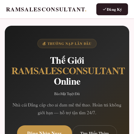
RAMSALESCONSULTANT
.
Đăng Ký
💰 THƯỞNG NẠP LẦN ĐẦU
Thế Giới
RAMSALESCONSULTANT
Online
Bảo Mật Tuyệt Đối
Nhà cái Đẳng cấp cho ai đam mê thể thao. Hoàn trả không
giới hạn — hỗ trợ tận tâm 24/7.
Đăng Nhập Ngay
Tìm Hiểu Thêm