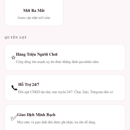
Mới Ra Mắt
Game cập nhật mỗi tuần
QUYỀN LỢI
Hàng Triệu Người Chơi
⭐
Cộng đồng lớn mạnh, uy tín được khẳng định qua nhiều năm.
Hỗ Trợ 24/7
📞
Đội ngũ CSKH tận tâm, trực tuyến 24/7. Chat, Zalo, Telegram đều có.
Giao Dịch Minh Bạch
✅
Mọi cược và giao dịch đều được ghi nhận, tra cứu dễ dàng.