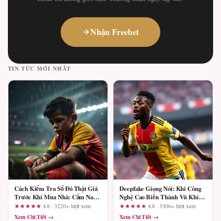
Nhận Freebet
TIN TỨC MỚI NHẤT
Cách Kiểm Tra Sổ Đỏ Thật Giả
Deepfake Giọng Nói: Khi Công
Trước Khi Mua Nhà: Cẩm Nang
Nghệ Cao Biến Thành Vũ Khí
Cho Người Mua
Lừa Đảo Chuyển Tiền
★★★★★
4.8 · 3220+ lượt xem
★★★★★
4.8 · 3306+ lượt xem
Xem Chi Tiết →
Xem Chi Tiết →