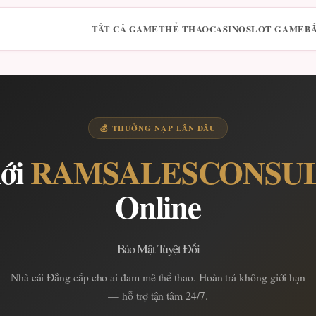
TẤT CẢ GAME
THỂ THAO
CASINO
SLOT GAME
B
💰 THƯỞNG NẠP LẦN ĐẦU
iới
RAMSALESCONSU
Online
Bảo Mật Tuyệt Đối
Nhà cái Đẳng cấp cho ai đam mê thể thao. Hoàn trả không giới hạn
— hỗ trợ tận tâm 24/7.