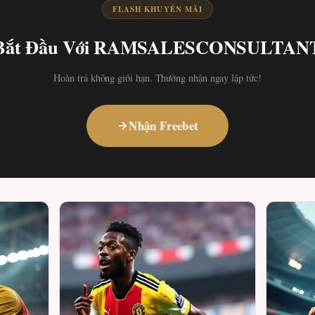
FLASH KHUYẾN MÃI
Bắt Đầu Với RAMSALESCONSULTAN
Hoàn trả không giới hạn. Thưởng nhận ngay lập tức!
Nhận Freebet