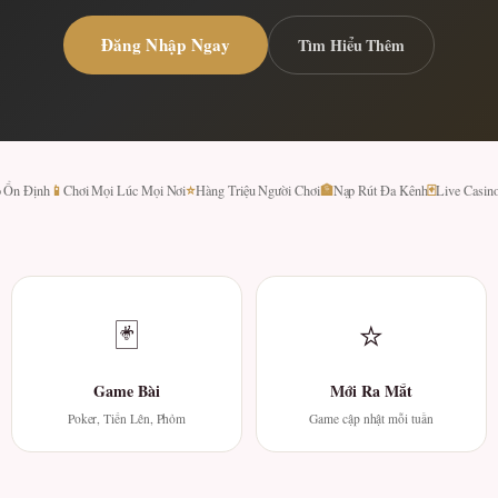
Đăng Nhập Ngay
Tìm Hiểu Thêm
📱
⭐
🏦
🃏
o Ổn Định
Chơi Mọi Lúc Mọi Nơi
Hàng Triệu Người Chơi
Nạp Rút Đa Kênh
Live Casin
🃏
⭐
Game Bài
Mới Ra Mắt
Poker, Tiến Lên, Phỏm
Game cập nhật mỗi tuần