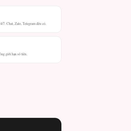
4/7. Chat, Zalo, Telegram đều có.
ng giới hạn số tiền.