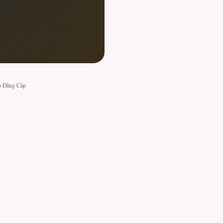
o Đẳng Cấp