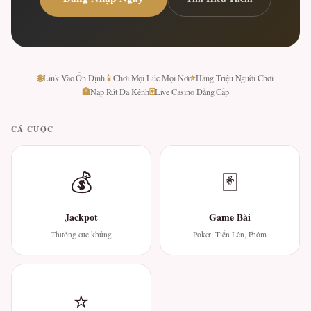
🌐
📱
⭐
Link Vào Ổn Định
Chơi Mọi Lúc Mọi Nơi
Hàng Triệu Người Chơi
🏦
🃏
Nạp Rút Đa Kênh
Live Casino Đẳng Cấp
CÁ CƯỢC
💰
🃏
Jackpot
Game Bài
Thưởng cực khủng
Poker, Tiến Lên, Phỏm
⭐