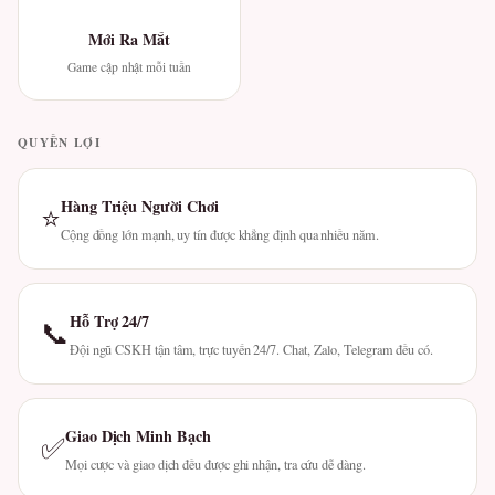
Mới Ra Mắt
Game cập nhật mỗi tuần
QUYỀN LỢI
Hàng Triệu Người Chơi
⭐
Cộng đồng lớn mạnh, uy tín được khẳng định qua nhiều năm.
Hỗ Trợ 24/7
📞
Đội ngũ CSKH tận tâm, trực tuyến 24/7. Chat, Zalo, Telegram đều có.
Giao Dịch Minh Bạch
✅
Mọi cược và giao dịch đều được ghi nhận, tra cứu dễ dàng.