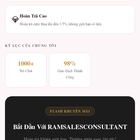
Hoàn Trả Cao
💎
Hoàn trả cược thua lên đến 1.5%, không giới hạn số tiền.
KỶ LỤC CỦA CHÚNG TÔI
1000+
98%
Trò Chơi
Giao Dịch Thành
Công
FLASH KHUYẾN MÃI
Bắt Đầu Với RAMSALESCONSULTANT
Hoàn trả không giới hạn. Thưởng nhận ngay lập tức!