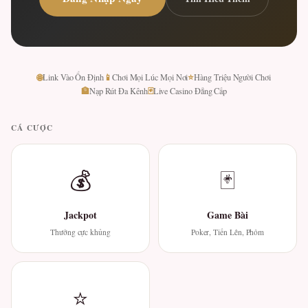
🌐
📱
⭐
Link Vào Ổn Định
Chơi Mọi Lúc Mọi Nơi
Hàng Triệu Người Chơi
🏦
🃏
Nạp Rút Đa Kênh
Live Casino Đẳng Cấp
CÁ CƯỢC
💰
🃏
Jackpot
Game Bài
Thưởng cực khủng
Poker, Tiến Lên, Phỏm
⭐