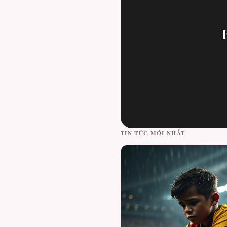
TIN TỨC MỚI NHẤT