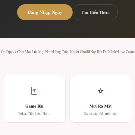
Đăng Nhập Ngay
Tìm Hiểu Thêm
📱
⭐
🏦
🃏
o Ổn Định
Chơi Mọi Lúc Mọi Nơi
Hàng Triệu Người Chơi
Nạp Rút Đa Kênh
Live Casin
🃏
⭐
Game Bài
Mới Ra Mắt
Poker, Tiến Lên, Phỏm
Game cập nhật mỗi tuần