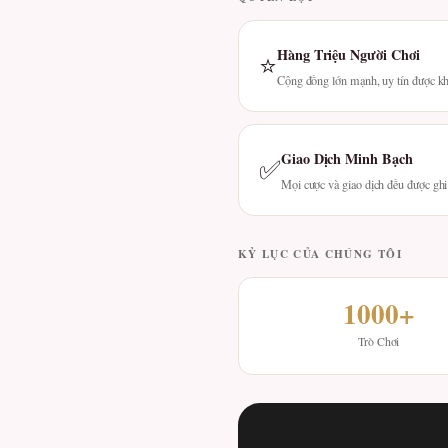
Hàng Triệu Người Chơi
⭐
Cộng đồng lớn mạnh, uy tín được k
Giao Dịch Minh Bạch
✅
Mọi cược và giao dịch đều được ghi 
KỶ LỤC CỦA CHÚNG TÔI
1000+
Trò Chơi