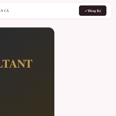
Đăng Ký
ẮN CÁ
LTANT