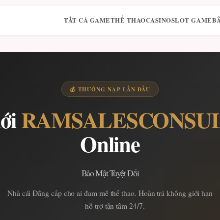
TẤT CẢ GAME
THỂ THAO
CASINO
SLOT GAME
B
💰 THƯỞNG NẠP LẦN ĐẦU
iới
RAMSALESCONSU
Online
Bảo Mật Tuyệt Đối
Nhà cái Đẳng cấp cho ai đam mê thể thao. Hoàn trả không giới hạn
— hỗ trợ tận tâm 24/7.