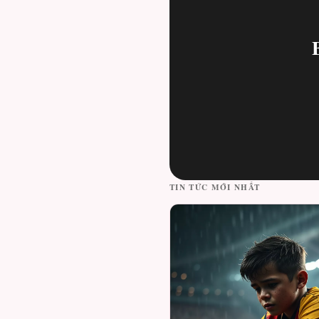
TIN TỨC MỚI NHẤT