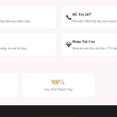
Hỗ Trợ 24/7
📞
hẳng định qua nhiều năm.
Đội ngũ CSKH tận tâm, trực tuyến 2
Hoàn Trả Cao
💎
nhận, tra cứu dễ dàng.
Hoàn trả cược thua lên đến 1.5%, khô
98%
Giao Dịch Thành Công