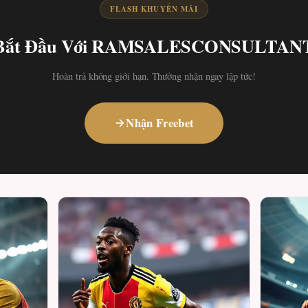
FLASH KHUYẾN MÃI
Bắt Đầu Với RAMSALESCONSULTAN
Hoàn trả không giới hạn. Thưởng nhận ngay lập tức!
Nhận Freebet