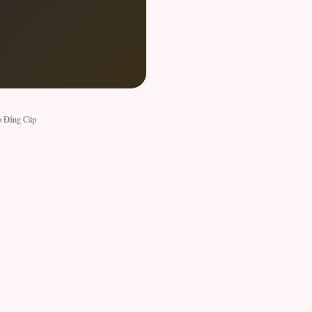
o Đẳng Cấp