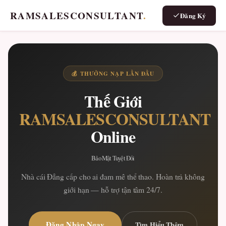
RAMSALESCONSULTANT
.
Đăng Ký
💰 THƯỞNG NẠP LẦN ĐẦU
Thế Giới
RAMSALESCONSULTANT
Online
Bảo Mật Tuyệt Đối
Nhà cái Đẳng cấp cho ai đam mê thể thao. Hoàn trả không
giới hạn — hỗ trợ tận tâm 24/7.
Đăng Nhập Ngay
Tìm Hiểu Thêm