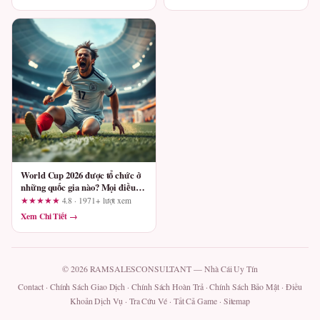
World Cup 2026 được tổ chức ở
những quốc gia nào? Mọi điều
bạn cần biết về kỳ World Cup
★★★★★
4.8 · 1971+ lượt xem
lịch sử
Xem Chi Tiết →
© 2026 RAMSALESCONSULTANT — Nhà Cái Uy Tín
Contact
·
Chính Sách Giao Dịch
·
Chính Sách Hoàn Trả
·
Chính Sách Bảo Mật
·
Điều
Khoản Dịch Vụ
·
Tra Cứu Vé
·
Tất Cả Game
·
Sitemap