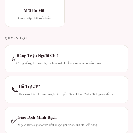
Mới Ra Mắt
Game cập nhật mỗi tuần
QUYỀN LỢI
Hàng Triệu Người Chơi
⭐
Cộng đồng lớn mạnh, uy tín được khẳng định qua nhiều năm.
Hỗ Trợ 24/7
📞
Đội ngũ CSKH tận tâm, trực tuyến 24/7. Chat, Zalo, Telegram đều có.
Giao Dịch Minh Bạch
✅
Mọi cược và giao dịch đều được ghi nhận, tra cứu dễ dàng.