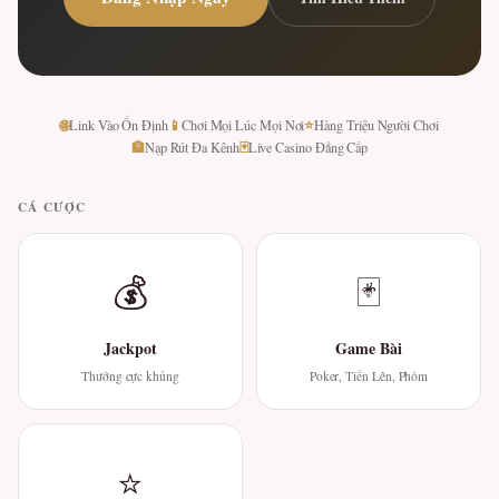
🌐
📱
⭐
Link Vào Ổn Định
Chơi Mọi Lúc Mọi Nơi
Hàng Triệu Người Chơi
🏦
🃏
Nạp Rút Đa Kênh
Live Casino Đẳng Cấp
CÁ CƯỢC
💰
🃏
Jackpot
Game Bài
Thưởng cực khủng
Poker, Tiến Lên, Phỏm
⭐