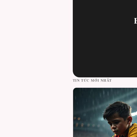
TIN TỨC MỚI NHẤT