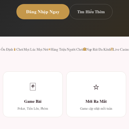
Đăng Nhập Ngay
Tìm Hiểu Thêm
📱
⭐
🏦
🃏
o Ổn Định
Chơi Mọi Lúc Mọi Nơi
Hàng Triệu Người Chơi
Nạp Rút Đa Kênh
Live Casin
🃏
⭐
Game Bài
Mới Ra Mắt
Poker, Tiến Lên, Phỏm
Game cập nhật mỗi tuần