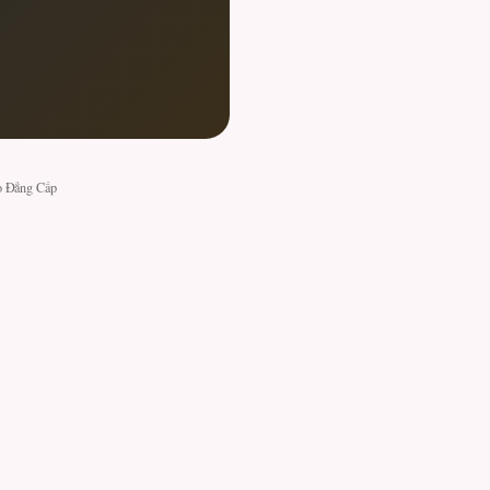
o Đẳng Cấp