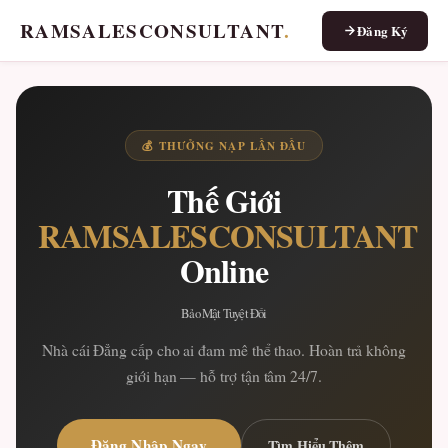
RAMSALESCONSULTANT
.
Đăng Ký
💰 THƯỞNG NẠP LẦN ĐẦU
Thế Giới
RAMSALESCONSULTANT
Online
Bảo Mật Tuyệt Đối
Nhà cái Đẳng cấp cho ai đam mê thể thao. Hoàn trả không
giới hạn — hỗ trợ tận tâm 24/7.
Đăng Nhập Ngay
Tìm Hiểu Thêm