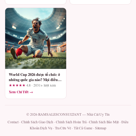
World Cup 2026 được tổ chức ở
những quốc gia nào? Mọi điều
bạn cần biết về kỳ World Cup
★★★★★
4.8 · 2031+ lượt xem
lịch sử
Xem Chi Tiết →
© 2026 RAMSALESCONSULTANT — Nhà Cái Uy Tín
Contact
·
Chính Sách Giao Dịch
·
Chính Sách Hoàn Trả
·
Chính Sách Bảo Mật
·
Điều
Khoản Dịch Vụ
·
Tra Cứu Vé
·
Tất Cả Game
·
Sitemap