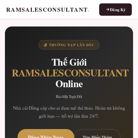
RAMSALESCONSULTANT
.
Đăng Ký
💰 THƯỞNG NẠP LẦN ĐẦU
Thế Giới
RAMSALESCONSULTANT
Online
Bảo Mật Tuyệt Đối
Nhà cái Đẳng cấp cho ai đam mê thể thao. Hoàn trả không
giới hạn — hỗ trợ tận tâm 24/7.
Đăng Nhập Ngay
Tìm Hiểu Thêm