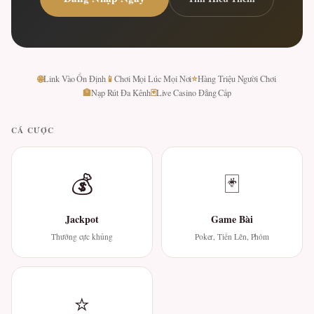
🌐
📱
⭐
Link Vào Ổn Định
Chơi Mọi Lúc Mọi Nơi
Hàng Triệu Người Chơi
🏦
🃏
Nạp Rút Đa Kênh
Live Casino Đẳng Cấp
CÁ CƯỢC
💰
🃏
Jackpot
Game Bài
Thưởng cực khủng
Poker, Tiến Lên, Phỏm
⭐