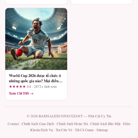
World Cup 2026 được tổ chức ở
những quốc gia nào? Mọi điều
bạn cần biết về kỳ World Cup
★★★★★
4.8 · 2872+ lượt xem
lịch sử
Xem Chi Tiết →
© 2026 RAMSALESCONSULTANT — Nhà Cái Uy Tín
Contact
·
Chính Sách Giao Dịch
·
Chính Sách Hoàn Trả
·
Chính Sách Bảo Mật
·
Điều
Khoản Dịch Vụ
·
Tra Cứu Vé
·
Tất Cả Game
·
Sitemap