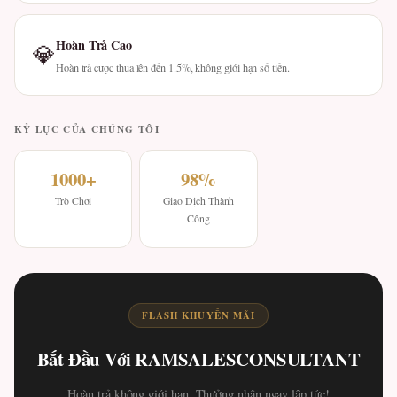
Hoàn Trả Cao
💎
Hoàn trả cược thua lên đến 1.5%, không giới hạn số tiền.
KỶ LỤC CỦA CHÚNG TÔI
1000+
98%
Trò Chơi
Giao Dịch Thành
Công
FLASH KHUYẾN MÃI
Bắt Đầu Với RAMSALESCONSULTANT
Hoàn trả không giới hạn. Thưởng nhận ngay lập tức!