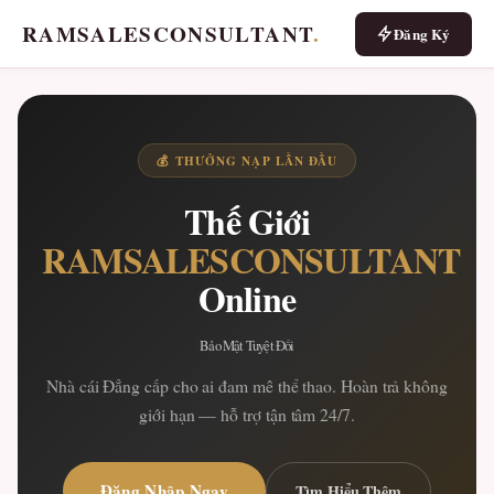
RAMSALESCONSULTANT
.
Đăng Ký
💰 THƯỞNG NẠP LẦN ĐẦU
Thế Giới
RAMSALESCONSULTANT
Online
Bảo Mật Tuyệt Đối
Nhà cái Đẳng cấp cho ai đam mê thể thao. Hoàn trả không
giới hạn — hỗ trợ tận tâm 24/7.
Đăng Nhập Ngay
Tìm Hiểu Thêm