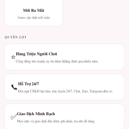
Mới Ra Mắt
Game cập nhật mỗi tuần
QUYỀN LỢI
Hàng Triệu Người Chơi
⭐
Cộng đồng lớn mạnh, uy tín được khẳng định qua nhiều năm.
Hỗ Trợ 24/7
📞
Đội ngũ CSKH tận tâm, trực tuyến 24/7. Chat, Zalo, Telegram đều có.
Giao Dịch Minh Bạch
✅
Mọi cược và giao dịch đều được ghi nhận, tra cứu dễ dàng.