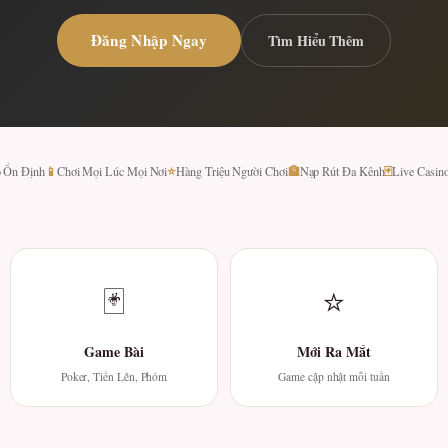
Đăng Nhập Ngay
Tìm Hiểu Thêm
📱
⭐
🏦
🃏
o Ổn Định
Chơi Mọi Lúc Mọi Nơi
Hàng Triệu Người Chơi
Nạp Rút Đa Kênh
Live Casin
🃏
⭐
Game Bài
Mới Ra Mắt
Poker, Tiến Lên, Phỏm
Game cập nhật mỗi tuần