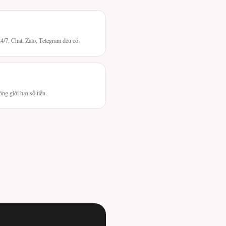
4/7. Chat, Zalo, Telegram đều có.
ng giới hạn số tiền.