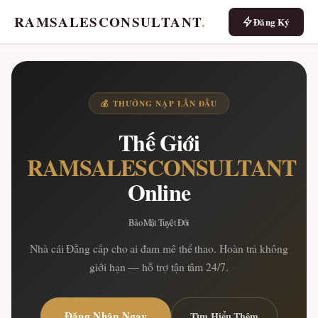
RAMSALESCONSULTANT
.
Đăng Ký
💰 THƯỞNG NẠP LẦN ĐẦU
Thế Giới
RAMSALESCONSULTANT
Online
Bảo Mật Tuyệt Đối
Nhà cái Đẳng cấp cho ai đam mê thể thao. Hoàn trả không
giới hạn — hỗ trợ tận tâm 24/7.
Đăng Nhập Ngay
Tìm Hiểu Thêm