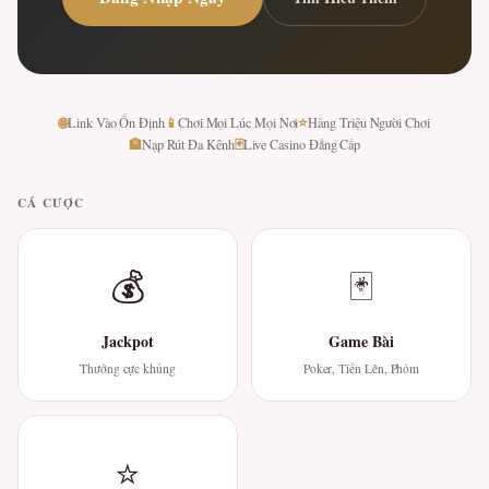
🌐
📱
⭐
Link Vào Ổn Định
Chơi Mọi Lúc Mọi Nơi
Hàng Triệu Người Chơi
🏦
🃏
Nạp Rút Đa Kênh
Live Casino Đẳng Cấp
CÁ CƯỢC
💰
🃏
Jackpot
Game Bài
Thưởng cực khủng
Poker, Tiến Lên, Phỏm
⭐