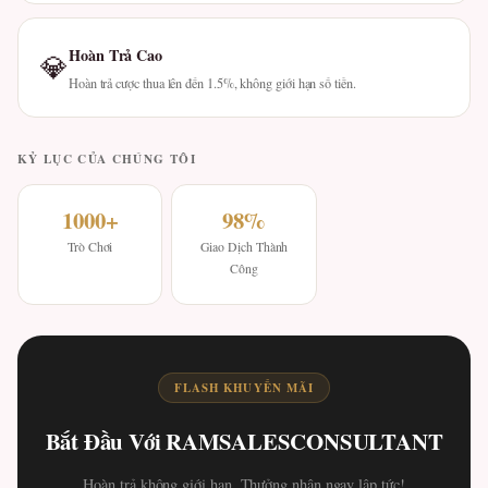
Hoàn Trả Cao
💎
Hoàn trả cược thua lên đến 1.5%, không giới hạn số tiền.
KỶ LỤC CỦA CHÚNG TÔI
1000+
98%
Trò Chơi
Giao Dịch Thành
Công
FLASH KHUYẾN MÃI
Bắt Đầu Với RAMSALESCONSULTANT
Hoàn trả không giới hạn. Thưởng nhận ngay lập tức!