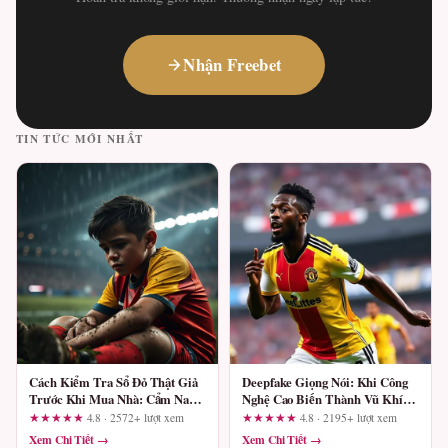
Nhận Freebet
TIN TỨC MỚI NHẤT
Cách Kiểm Tra Sổ Đỏ Thật Giả
Deepfake Giọng Nói: Khi Công
Trước Khi Mua Nhà: Cẩm Nang
Nghệ Cao Biến Thành Vũ Khí
Cho Người Mua
Lừa Đảo Chuyển Tiền
★★★★★
4.8 · 2572+ lượt xem
★★★★★
4.8 · 2195+ lượt xem
Xem Chi Tiết →
Xem Chi Tiết →