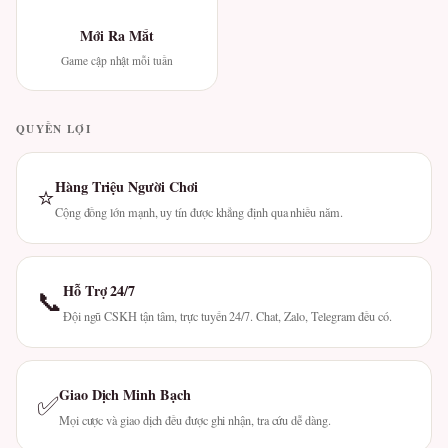
Mới Ra Mắt
Game cập nhật mỗi tuần
QUYỀN LỢI
Hàng Triệu Người Chơi
⭐
Cộng đồng lớn mạnh, uy tín được khẳng định qua nhiều năm.
Hỗ Trợ 24/7
📞
Đội ngũ CSKH tận tâm, trực tuyến 24/7. Chat, Zalo, Telegram đều có.
Giao Dịch Minh Bạch
✅
Mọi cược và giao dịch đều được ghi nhận, tra cứu dễ dàng.