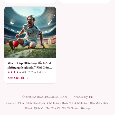
World Cup 2026 được tổ chức ở
những quốc gia nào? Mọi điều
bạn cần biết về kỳ World Cup
★★★★★
4.8 · 2029+ lượt xem
lịch sử
Xem Chi Tiết →
© 2026 RAMSALESCONSULTANT — Nhà Cái Uy Tín
Contact
·
Chính Sách Giao Dịch
·
Chính Sách Hoàn Trả
·
Chính Sách Bảo Mật
·
Điều
Khoản Dịch Vụ
·
Tra Cứu Vé
·
Tất Cả Game
·
Sitemap