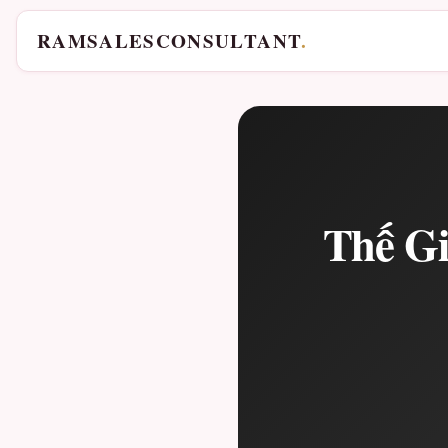
RAMSALESCONSULTANT
.
Thế G