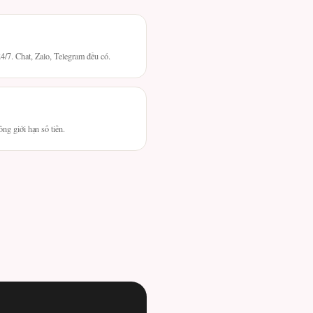
4/7. Chat, Zalo, Telegram đều có.
ng giới hạn số tiền.