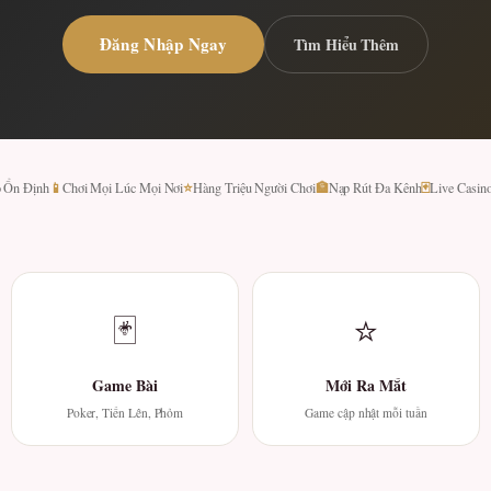
Đăng Nhập Ngay
Tìm Hiểu Thêm
📱
⭐
🏦
🃏
o Ổn Định
Chơi Mọi Lúc Mọi Nơi
Hàng Triệu Người Chơi
Nạp Rút Đa Kênh
Live Casin
🃏
⭐
Game Bài
Mới Ra Mắt
Poker, Tiến Lên, Phỏm
Game cập nhật mỗi tuần