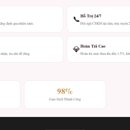
Hỗ Trợ 24/7
📞
hẳng định qua nhiều năm.
Đội ngũ CSKH tận tâm, trực tuyến 2
Hoàn Trả Cao
💎
nhận, tra cứu dễ dàng.
Hoàn trả cược thua lên đến 1.5%, khô
98%
Giao Dịch Thành Công