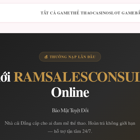
TẤT CẢ GAME
THỂ THAO
CASINO
SLOT GAME
B
💰 THƯỞNG NẠP LẦN ĐẦU
iới
RAMSALESCONSU
Online
Bảo Mật Tuyệt Đối
Nhà cái Đẳng cấp cho ai đam mê thể thao. Hoàn trả không giới hạn
— hỗ trợ tận tâm 24/7.