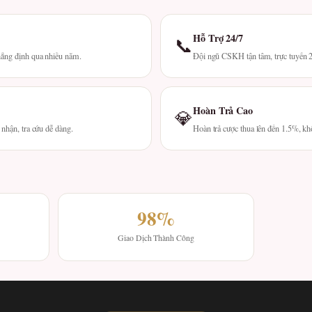
Hỗ Trợ 24/7
📞
hẳng định qua nhiều năm.
Đội ngũ CSKH tận tâm, trực tuyến 2
Hoàn Trả Cao
💎
nhận, tra cứu dễ dàng.
Hoàn trả cược thua lên đến 1.5%, khô
98%
Giao Dịch Thành Công