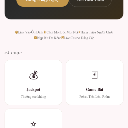
🌐
📱
⭐
Link Vào Ổn Định
Chơi Mọi Lúc Mọi Nơi
Hàng Triệu Người Chơi
🏦
🃏
Nạp Rút Đa Kênh
Live Casino Đẳng Cấp
CÁ CƯỢC
💰
🃏
Jackpot
Game Bài
Thưởng cực khủng
Poker, Tiến Lên, Phỏm
⭐