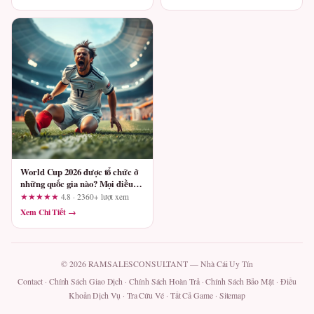
World Cup 2026 được tổ chức ở
những quốc gia nào? Mọi điều
bạn cần biết về kỳ World Cup
★★★★★
4.8 · 2360+ lượt xem
lịch sử
Xem Chi Tiết →
© 2026 RAMSALESCONSULTANT — Nhà Cái Uy Tín
Contact
·
Chính Sách Giao Dịch
·
Chính Sách Hoàn Trả
·
Chính Sách Bảo Mật
·
Điều
Khoản Dịch Vụ
·
Tra Cứu Vé
·
Tất Cả Game
·
Sitemap