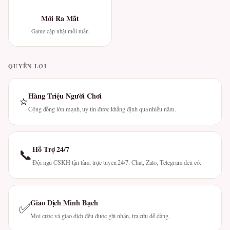
Mới Ra Mắt
Game cập nhật mỗi tuần
QUYỀN LỢI
Hàng Triệu Người Chơi
⭐
Cộng đồng lớn mạnh, uy tín được khẳng định qua nhiều năm.
Hỗ Trợ 24/7
📞
Đội ngũ CSKH tận tâm, trực tuyến 24/7. Chat, Zalo, Telegram đều có.
Giao Dịch Minh Bạch
✅
Mọi cược và giao dịch đều được ghi nhận, tra cứu dễ dàng.