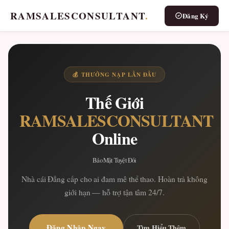
RAMSALESCONSULTANT
.
Đăng Ký
💰 THƯỞNG NẠP LẦN ĐẦU
Thế Giới
RAMSALESCONSULTANT
Online
Bảo Mật Tuyệt Đối
Nhà cái Đẳng cấp cho ai đam mê thể thao. Hoàn trả không
giới hạn — hỗ trợ tận tâm 24/7.
Đăng Nhập Ngay
Tìm Hiểu Thêm