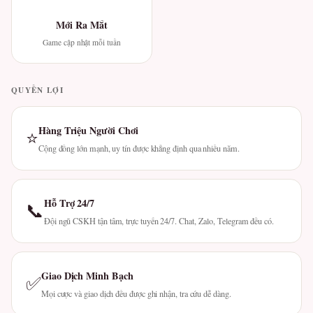
Mới Ra Mắt
Game cập nhật mỗi tuần
QUYỀN LỢI
Hàng Triệu Người Chơi
⭐
Cộng đồng lớn mạnh, uy tín được khẳng định qua nhiều năm.
Hỗ Trợ 24/7
📞
Đội ngũ CSKH tận tâm, trực tuyến 24/7. Chat, Zalo, Telegram đều có.
Giao Dịch Minh Bạch
✅
Mọi cược và giao dịch đều được ghi nhận, tra cứu dễ dàng.