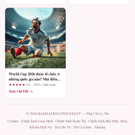
World Cup 2026 được tổ chức ở
những quốc gia nào? Mọi điều
bạn cần biết về kỳ World Cup
★★★★★
4.8 · 1991+ lượt xem
lịch sử
Xem Chi Tiết →
© 2026 RAMSALESCONSULTANT — Nhà Cái Uy Tín
Contact
·
Chính Sách Giao Dịch
·
Chính Sách Hoàn Trả
·
Chính Sách Bảo Mật
·
Điều
Khoản Dịch Vụ
·
Tra Cứu Vé
·
Tất Cả Game
·
Sitemap