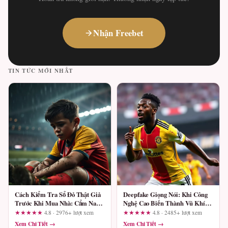
Nhận Freebet
TIN TỨC MỚI NHẤT
Cách Kiểm Tra Sổ Đỏ Thật Giả
Deepfake Giọng Nói: Khi Công
Trước Khi Mua Nhà: Cẩm Nang
Nghệ Cao Biến Thành Vũ Khí
Cho Người Mua
Lừa Đảo Chuyển Tiền
★★★★★
4.8 · 2976+ lượt xem
★★★★★
4.8 · 2485+ lượt xem
Xem Chi Tiết →
Xem Chi Tiết →