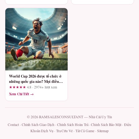
World Cup 2026 được tổ chức ở
những quốc gia nào? Mọi điều
bạn cần biết về kỳ World Cup
★★★★★
4.8 · 2974+ lượt xem
lịch sử
Xem Chi Tiết →
© 2026 RAMSALESCONSULTANT — Nhà Cái Uy Tín
Contact
·
Chính Sách Giao Dịch
·
Chính Sách Hoàn Trả
·
Chính Sách Bảo Mật
·
Điều
Khoản Dịch Vụ
·
Tra Cứu Vé
·
Tất Cả Game
·
Sitemap