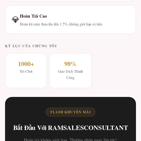
Hoàn Trả Cao
💎
Hoàn trả cược thua lên đến 1.5%, không giới hạn số tiền.
KỶ LỤC CỦA CHÚNG TÔI
1000+
98%
Trò Chơi
Giao Dịch Thành
Công
FLASH KHUYẾN MÃI
Bắt Đầu Với RAMSALESCONSULTANT
Hoàn trả không giới hạn. Thưởng nhận ngay lập tức!