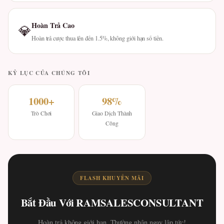
Hoàn Trả Cao
💎
Hoàn trả cược thua lên đến 1.5%, không giới hạn số tiền.
KỶ LỤC CỦA CHÚNG TÔI
1000+
98%
Trò Chơi
Giao Dịch Thành
Công
FLASH KHUYẾN MÃI
Bắt Đầu Với RAMSALESCONSULTANT
Hoàn trả không giới hạn. Thưởng nhận ngay lập tức!