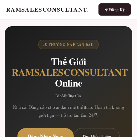
RAMSALESCONSULTANT
.
Đăng Ký
💰 THƯỞNG NẠP LẦN ĐẦU
Thế Giới
RAMSALESCONSULTANT
Online
Bảo Mật Tuyệt Đối
Nhà cái Đẳng cấp cho ai đam mê thể thao. Hoàn trả không
giới hạn — hỗ trợ tận tâm 24/7.
Đăng Nhập Ngay
Tìm Hiểu Thêm