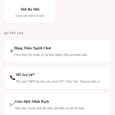
Mới Ra Mắt
Game cập nhật mỗi tuần
QUYỀN LỢI
Hàng Triệu Người Chơi
⭐
Cộng đồng lớn mạnh, uy tín được khẳng định qua nhiều năm.
Hỗ Trợ 24/7
📞
Đội ngũ CSKH tận tâm, trực tuyến 24/7. Chat, Zalo, Telegram đều có.
Giao Dịch Minh Bạch
✅
Mọi cược và giao dịch đều được ghi nhận, tra cứu dễ dàng.