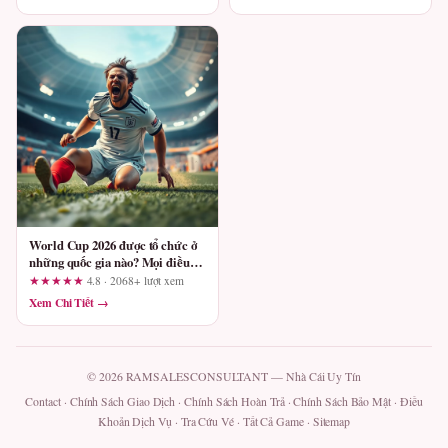
World Cup 2026 được tổ chức ở
những quốc gia nào? Mọi điều
bạn cần biết về kỳ World Cup
★★★★★
4.8 · 2068+ lượt xem
lịch sử
Xem Chi Tiết →
© 2026 RAMSALESCONSULTANT — Nhà Cái Uy Tín
Contact
·
Chính Sách Giao Dịch
·
Chính Sách Hoàn Trả
·
Chính Sách Bảo Mật
·
Điều
Khoản Dịch Vụ
·
Tra Cứu Vé
·
Tất Cả Game
·
Sitemap