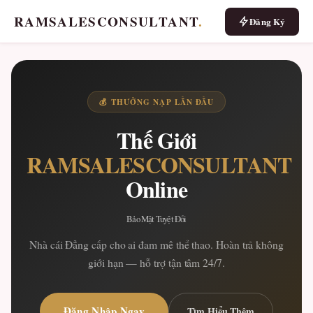
RAMSALESCONSULTANT
.
Đăng Ký
💰 THƯỞNG NẠP LẦN ĐẦU
Thế Giới
RAMSALESCONSULTANT
Online
Bảo Mật Tuyệt Đối
Nhà cái Đẳng cấp cho ai đam mê thể thao. Hoàn trả không
giới hạn — hỗ trợ tận tâm 24/7.
Đăng Nhập Ngay
Tìm Hiểu Thêm