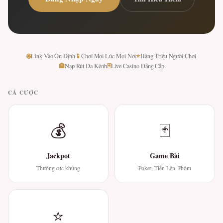
🌐
📱
⭐
Link Vào Ổn Định
Chơi Mọi Lúc Mọi Nơi
Hàng Triệu Người Chơi
🏦
🃏
Nạp Rút Đa Kênh
Live Casino Đẳng Cấp
CÁ CƯỢC
💰
🃏
Jackpot
Game Bài
Thưởng cực khủng
Poker, Tiến Lên, Phỏm
⭐