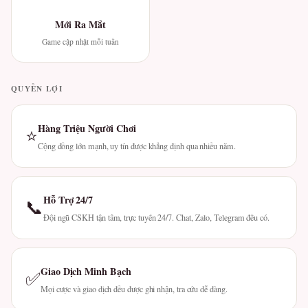
Mới Ra Mắt
Game cập nhật mỗi tuần
QUYỀN LỢI
Hàng Triệu Người Chơi
⭐
Cộng đồng lớn mạnh, uy tín được khẳng định qua nhiều năm.
Hỗ Trợ 24/7
📞
Đội ngũ CSKH tận tâm, trực tuyến 24/7. Chat, Zalo, Telegram đều có.
Giao Dịch Minh Bạch
✅
Mọi cược và giao dịch đều được ghi nhận, tra cứu dễ dàng.