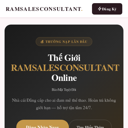
RAMSALESCONSULTANT
.
Đăng Ký
💰 THƯỞNG NẠP LẦN ĐẦU
Thế Giới
RAMSALESCONSULTANT
Online
Bảo Mật Tuyệt Đối
Nhà cái Đẳng cấp cho ai đam mê thể thao. Hoàn trả không
giới hạn — hỗ trợ tận tâm 24/7.
Đăng Nhập Ngay
Tìm Hiểu Thêm