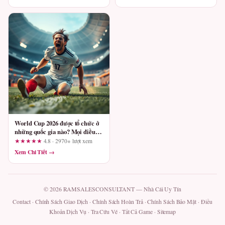
World Cup 2026 được tổ chức ở
những quốc gia nào? Mọi điều
bạn cần biết về kỳ World Cup
★★★★★
4.8 · 2970+ lượt xem
lịch sử
Xem Chi Tiết →
© 2026 RAMSALESCONSULTANT — Nhà Cái Uy Tín
Contact
·
Chính Sách Giao Dịch
·
Chính Sách Hoàn Trả
·
Chính Sách Bảo Mật
·
Điều
Khoản Dịch Vụ
·
Tra Cứu Vé
·
Tất Cả Game
·
Sitemap