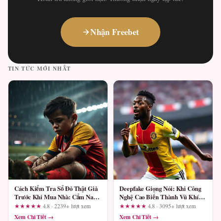
Nhận Freebet
TIN TỨC MỚI NHẤT
Cách Kiểm Tra Sổ Đỏ Thật Giả
Deepfake Giọng Nói: Khi Công
Trước Khi Mua Nhà: Cẩm Nang
Nghệ Cao Biến Thành Vũ Khí
Cho Người Mua
Lừa Đảo Chuyển Tiền
★★★★★
4.8 · 2239+ lượt xem
★★★★★
4.8 · 3095+ lượt xem
Xem Chi Tiết →
Xem Chi Tiết →