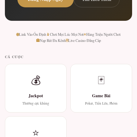
🌐
📱
⭐
Link Vào Ổn Định
Chơi Mọi Lúc Mọi Nơi
Hàng Triệu Người Chơi
🏦
🃏
Nạp Rút Đa Kênh
Live Casino Đẳng Cấp
CÁ CƯỢC
💰
🃏
Jackpot
Game Bài
Thưởng cực khủng
Poker, Tiến Lên, Phỏm
⭐