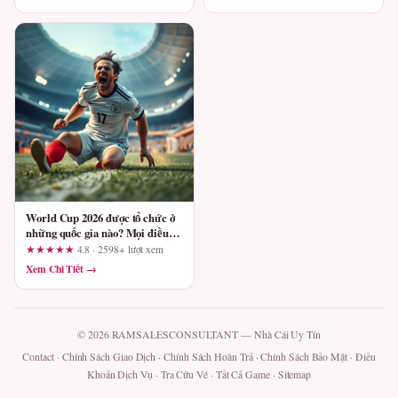
World Cup 2026 được tổ chức ở
những quốc gia nào? Mọi điều
bạn cần biết về kỳ World Cup
★★★★★
4.8 · 2598+ lượt xem
lịch sử
Xem Chi Tiết →
© 2026 RAMSALESCONSULTANT — Nhà Cái Uy Tín
Contact
·
Chính Sách Giao Dịch
·
Chính Sách Hoàn Trả
·
Chính Sách Bảo Mật
·
Điều
Khoản Dịch Vụ
·
Tra Cứu Vé
·
Tất Cả Game
·
Sitemap