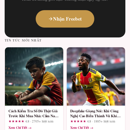
Nhận Freebet
TIN TỨC MỚI NHẤT
Cách Kiểm Tra Sổ Đỏ Thật Giả
Deepfake Giọng Nói: Khi Công
Trước Khi Mua Nhà: Cẩm Nang
Nghệ Cao Biến Thành Vũ Khí
Cho Người Mua
Lừa Đảo Chuyển Tiền
★★★★★
4.8 · 2705+ lượt xem
★★★★★
4.8 · 1885+ lượt xem
Xem Chi Tiết →
Xem Chi Tiết →