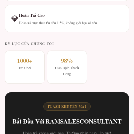
Hoàn Trả Cao
💎
Hoàn trả cược thua lên đến 1.5%, không giới hạn số tiền.
KỶ LỤC CỦA CHÚNG TÔI
1000+
98%
Trò Chơi
Giao Dịch Thành
Công
FLASH KHUYẾN MÃI
Bắt Đầu Với RAMSALESCONSULTANT
Hoàn trả không giới hạn. Thưởng nhận ngay lập tức!