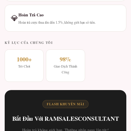
Hoàn Trả Cao
💎
Hoàn trả cược thua lên đến 1.5%, không giới hạn số tiền.
KỶ LỤC CỦA CHÚNG TÔI
1000+
98%
Trò Chơi
Giao Dịch Thành
Công
FLASH KHUYẾN MÃI
Bắt Đầu Với RAMSALESCONSULTANT
Hoàn trả không giới hạn. Thưởng nhận ngay lập tức!