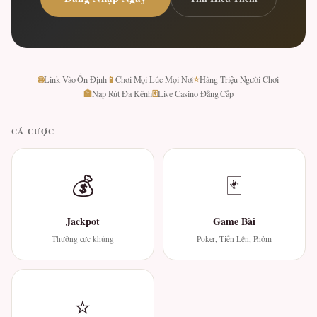
🌐
📱
⭐
Link Vào Ổn Định
Chơi Mọi Lúc Mọi Nơi
Hàng Triệu Người Chơi
🏦
🃏
Nạp Rút Đa Kênh
Live Casino Đẳng Cấp
CÁ CƯỢC
💰
🃏
Jackpot
Game Bài
Thưởng cực khủng
Poker, Tiến Lên, Phỏm
⭐