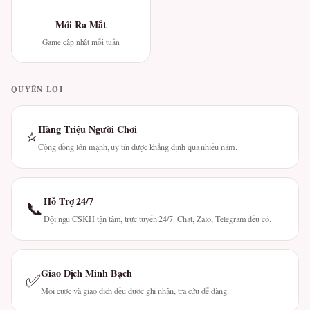
Mới Ra Mắt
Game cập nhật mỗi tuần
QUYỀN LỢI
Hàng Triệu Người Chơi
⭐
Cộng đồng lớn mạnh, uy tín được khẳng định qua nhiều năm.
Hỗ Trợ 24/7
📞
Đội ngũ CSKH tận tâm, trực tuyến 24/7. Chat, Zalo, Telegram đều có.
Giao Dịch Minh Bạch
✅
Mọi cược và giao dịch đều được ghi nhận, tra cứu dễ dàng.