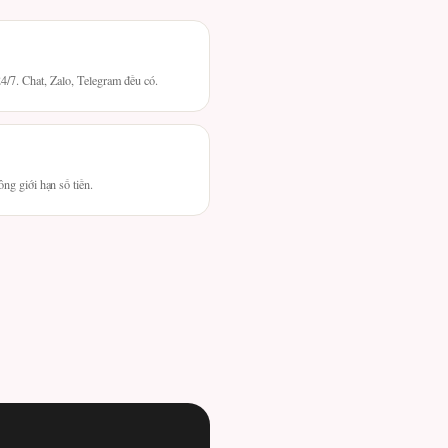
4/7. Chat, Zalo, Telegram đều có.
ng giới hạn số tiền.