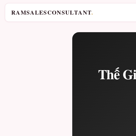
RAMSALESCONSULTANT
.
Thế G