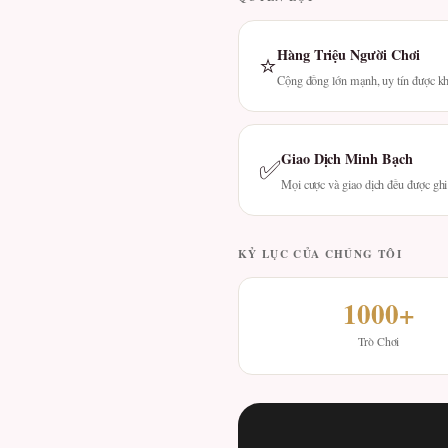
Hàng Triệu Người Chơi
⭐
Cộng đồng lớn mạnh, uy tín được k
Giao Dịch Minh Bạch
✅
Mọi cược và giao dịch đều được ghi 
KỶ LỤC CỦA CHÚNG TÔI
1000+
Trò Chơi