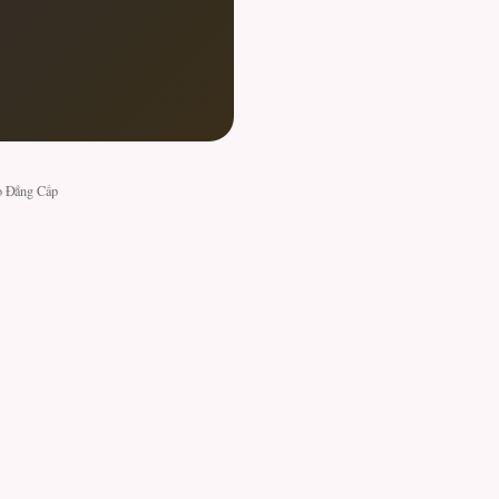
o Đẳng Cấp