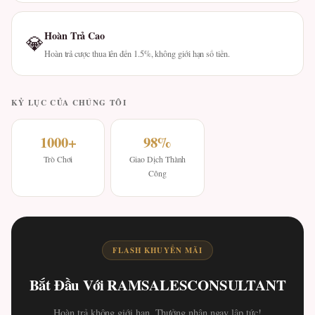
Hoàn Trả Cao
💎
Hoàn trả cược thua lên đến 1.5%, không giới hạn số tiền.
KỶ LỤC CỦA CHÚNG TÔI
1000+
98%
Trò Chơi
Giao Dịch Thành
Công
FLASH KHUYẾN MÃI
Bắt Đầu Với RAMSALESCONSULTANT
Hoàn trả không giới hạn. Thưởng nhận ngay lập tức!