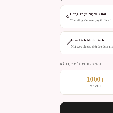
Hàng Triệu Người Chơi
⭐
Cộng đồng lớn mạnh, uy tín được k
Giao Dịch Minh Bạch
✅
Mọi cược và giao dịch đều được ghi 
KỶ LỤC CỦA CHÚNG TÔI
1000+
Trò Chơi