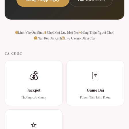
🌐
📱
⭐
Link Vào Ổn Định
Chơi Mọi Lúc Mọi Nơi
Hàng Triệu Người Chơi
🏦
🃏
Nạp Rút Đa Kênh
Live Casino Đẳng Cấp
CÁ CƯỢC
💰
🃏
Jackpot
Game Bài
Thưởng cực khủng
Poker, Tiến Lên, Phỏm
⭐